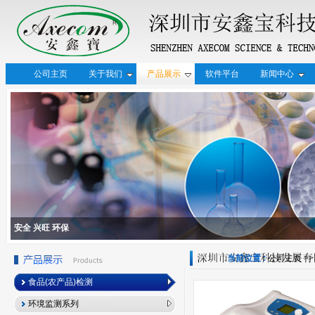
公司主页
关于我们
产品展示
软件平台
新闻中心
安全 兴旺 环保
当前位置 :
公司主页
>
食品(农产品)检测
环境监测系列