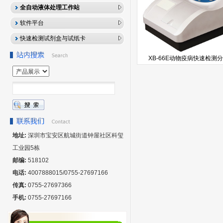
全自动液体处理工作站
软件平台
快速检测试剂盒与试纸卡
XB-66E动物疫病快速检测
地址:
深圳市宝安区航城街道钟屋社区科玺
工业园5栋
邮编:
518102
电话:
4007888015/0755-27697166
传真:
0755-27697366
手机:
0755-27697166