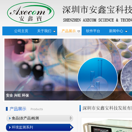
公司主页
关于我们
产品展示
软件平台
新闻中心
安全 兴旺 环保
食品(农产品)检测
环境监测系列